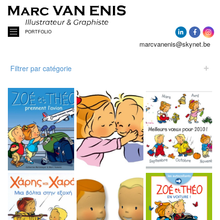
PORTFOLIO
marcvanenis@skynet.be
ACCUEIL
Filtrer par catégorie
A PROPOS
Tout Afficher
ACTUALITÉ
Cartes de vœux Zoé et Théo
Cartes de vœux
AQUARELLES
PORTRAITS DE MAISONS
ILLUSTRATIONS