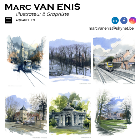
AQUARELLES
marcvanenis@skynet.be
ACCUEIL
A PROPOS
ACTUALITÉ
AQUARELLES
PORTRAITS DE MAISONS
ILLUSTRATIONS