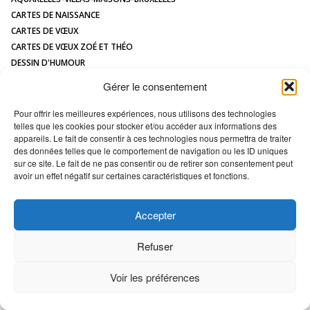
CONTACT
CARTES DE NAISSANCE
CARTES DE VŒUX
CARTES DE VŒUX ZOÉ ET THÉO
DESSIN D'HUMOUR
DESSIN DE MAISON À L'AQUARELLE
Gérer le consentement
HUMOUR
ILLUSTRATIONS JEUNESSE
Pour offrir les meilleures expériences, nous utilisons des technologies
telles que les cookies pour stocker et/ou accéder aux informations des
LOGOS
appareils. Le fait de consentir à ces technologies nous permettra de traiter
MAQUETTES / MODÈLES
des données telles que le comportement de navigation ou les ID uniques
PORTRAIT DE MAISON
sur ce site. Le fait de ne pas consentir ou de retirer son consentement peut
avoir un effet négatif sur certaines caractéristiques et fonctions.
All images Copyright Marc VAN ENIS -
Déclaration en matière de cookies
Accepter
Refuser
Voir les préférences