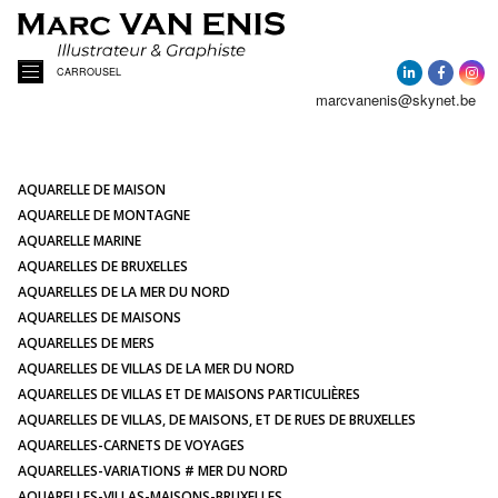
CARROUSEL
marcvanenis@skynet.be
ACCUEIL
A PROPOS
AQUARELLE DE MAISON
AQUARELLE DE MONTAGNE
AQUARELLE MARINE
ACTUALITÉ
AQUARELLES DE BRUXELLES
AQUARELLES DE LA MER DU NORD
AQUARELLES DE MAISONS
AQUARELLES
AQUARELLES DE MERS
AQUARELLES DE VILLAS DE LA MER DU NORD
PORTRAITS DE MAISONS
AQUARELLES DE VILLAS ET DE MAISONS PARTICULIÈRES
AQUARELLES DE VILLAS, DE MAISONS, ET DE RUES DE BRUXELLES
AQUARELLES-CARNETS DE VOYAGES
ILLUSTRATIONS
AQUARELLES-VARIATIONS # MER DU NORD
AQUARELLES-VILLAS-MAISONS-BRUXELLES