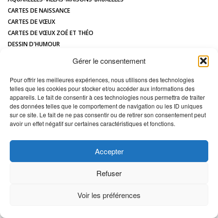
CONTACT
CARTES DE NAISSANCE
CARTES DE VŒUX
CARTES DE VŒUX ZOÉ ET THÉO
DESSIN D'HUMOUR
DESSIN DE MAISON À L'AQUARELLE
Gérer le consentement
HUMOUR
ILLUSTRATIONS JEUNESSE
Pour offrir les meilleures expériences, nous utilisons des technologies
telles que les cookies pour stocker et/ou accéder aux informations des
LOGOS
appareils. Le fait de consentir à ces technologies nous permettra de traiter
MAQUETTES / MODÈLES
des données telles que le comportement de navigation ou les ID uniques
PORTRAIT DE MAISON
sur ce site. Le fait de ne pas consentir ou de retirer son consentement peut
avoir un effet négatif sur certaines caractéristiques et fonctions.
All images Copyright Marc VAN ENIS -
Déclaration en matière de cookies
Accepter
Refuser
Voir les préférences