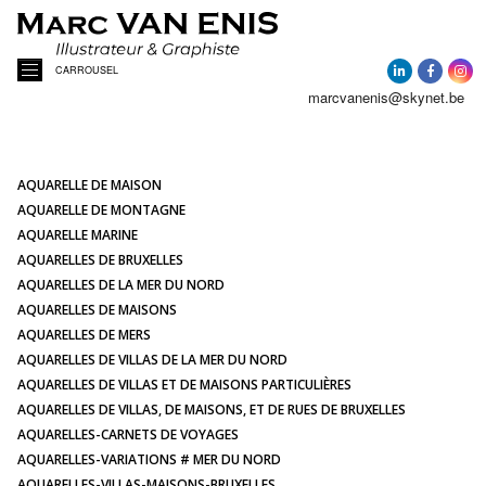
CARROUSEL
marcvanenis@skynet.be
ACCUEIL
A PROPOS
AQUARELLE DE MAISON
AQUARELLE DE MONTAGNE
AQUARELLE MARINE
ACTUALITÉ
AQUARELLES DE BRUXELLES
AQUARELLES DE LA MER DU NORD
AQUARELLES DE MAISONS
AQUARELLES
AQUARELLES DE MERS
AQUARELLES DE VILLAS DE LA MER DU NORD
PORTRAITS DE MAISONS
AQUARELLES DE VILLAS ET DE MAISONS PARTICULIÈRES
AQUARELLES DE VILLAS, DE MAISONS, ET DE RUES DE BRUXELLES
AQUARELLES-CARNETS DE VOYAGES
ILLUSTRATIONS
AQUARELLES-VARIATIONS # MER DU NORD
AQUARELLES-VILLAS-MAISONS-BRUXELLES