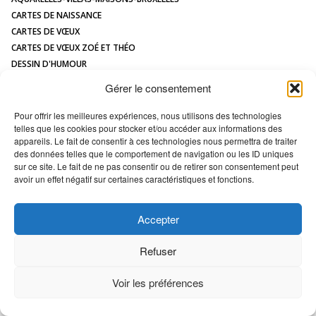
CONTACT
CARTES DE NAISSANCE
CARTES DE VŒUX
CARTES DE VŒUX ZOÉ ET THÉO
DESSIN D'HUMOUR
DESSIN DE MAISON À L'AQUARELLE
Gérer le consentement
HUMOUR
ILLUSTRATIONS JEUNESSE
Pour offrir les meilleures expériences, nous utilisons des technologies
telles que les cookies pour stocker et/ou accéder aux informations des
LOGOS
appareils. Le fait de consentir à ces technologies nous permettra de traiter
MAQUETTES / MODÈLES
des données telles que le comportement de navigation ou les ID uniques
PORTRAIT DE MAISON
sur ce site. Le fait de ne pas consentir ou de retirer son consentement peut
avoir un effet négatif sur certaines caractéristiques et fonctions.
All images Copyright Marc VAN ENIS -
Déclaration en matière de cookies
Accepter
Refuser
Voir les préférences