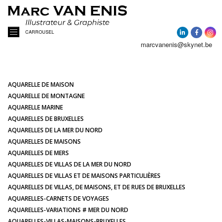
CARROUSEL
marcvanenis@skynet.be
ACCUEIL
A PROPOS
AQUARELLE DE MAISON
AQUARELLE DE MONTAGNE
AQUARELLE MARINE
ACTUALITÉ
AQUARELLES DE BRUXELLES
AQUARELLES DE LA MER DU NORD
AQUARELLES DE MAISONS
AQUARELLES
AQUARELLES DE MERS
AQUARELLES DE VILLAS DE LA MER DU NORD
PORTRAITS DE MAISONS
AQUARELLES DE VILLAS ET DE MAISONS PARTICULIÈRES
AQUARELLES DE VILLAS, DE MAISONS, ET DE RUES DE BRUXELLES
AQUARELLES-CARNETS DE VOYAGES
ILLUSTRATIONS
AQUARELLES-VARIATIONS # MER DU NORD
AQUARELLES-VILLAS-MAISONS-BRUXELLES