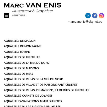
CARROUSEL
marcvanenis@skynet.be
ACCUEIL
A PROPOS
AQUARELLE DE MAISON
AQUARELLE DE MONTAGNE
AQUARELLE MARINE
ACTUALITÉ
AQUARELLES DE BRUXELLES
AQUARELLES DE LA MER DU NORD
AQUARELLES DE MAISONS
AQUARELLES
AQUARELLES DE MERS
AQUARELLES DE VILLAS DE LA MER DU NORD
PORTRAITS DE MAISONS
AQUARELLES DE VILLAS ET DE MAISONS PARTICULIÈRES
AQUARELLES DE VILLAS, DE MAISONS, ET DE RUES DE BRUXELLES
AQUARELLES-CARNETS DE VOYAGES
ILLUSTRATIONS
AQUARELLES-VARIATIONS # MER DU NORD
AQUARELLES-VILLAS-MAISONS-BRUXELLES