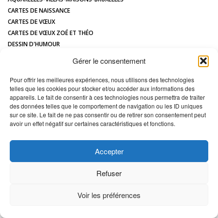
CONTACT
CARTES DE NAISSANCE
CARTES DE VŒUX
CARTES DE VŒUX ZOÉ ET THÉO
DESSIN D'HUMOUR
DESSIN DE MAISON À L'AQUARELLE
Gérer le consentement
HUMOUR
ILLUSTRATIONS JEUNESSE
Pour offrir les meilleures expériences, nous utilisons des technologies
telles que les cookies pour stocker et/ou accéder aux informations des
LOGOS
appareils. Le fait de consentir à ces technologies nous permettra de traiter
MAQUETTES / MODÈLES
des données telles que le comportement de navigation ou les ID uniques
PORTRAIT DE MAISON
sur ce site. Le fait de ne pas consentir ou de retirer son consentement peut
avoir un effet négatif sur certaines caractéristiques et fonctions.
All images Copyright Marc VAN ENIS -
Déclaration en matière de cookies
Accepter
Refuser
Voir les préférences