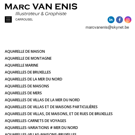
CARROUSEL
marcvanenis@skynet.be
ACCUEIL
A PROPOS
AQUARELLE DE MAISON
AQUARELLE DE MONTAGNE
AQUARELLE MARINE
ACTUALITÉ
AQUARELLES DE BRUXELLES
AQUARELLES DE LA MER DU NORD
AQUARELLES DE MAISONS
AQUARELLES
AQUARELLES DE MERS
AQUARELLES DE VILLAS DE LA MER DU NORD
PORTRAITS DE MAISONS
AQUARELLES DE VILLAS ET DE MAISONS PARTICULIÈRES
AQUARELLES DE VILLAS, DE MAISONS, ET DE RUES DE BRUXELLES
AQUARELLES-CARNETS DE VOYAGES
ILLUSTRATIONS
AQUARELLES-VARIATIONS # MER DU NORD
AQUARELLES-VILLAS-MAISONS-BRUXELLES