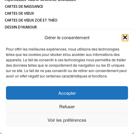
CONTACT
CARTES DE NAISSANCE
CARTES DE VŒUX
CARTES DE VŒUX ZOÉ ET THÉO
DESSIN D'HUMOUR
DESSIN DE MAISON À L'AQUARELLE
Gérer le consentement
HUMOUR
ILLUSTRATIONS JEUNESSE
Pour offrir les meilleures expériences, nous utilisons des technologies
telles que les cookies pour stocker et/ou accéder aux informations des
LOGOS
appareils. Le fait de consentir à ces technologies nous permettra de traiter
MAQUETTES / MODÈLES
des données telles que le comportement de navigation ou les ID uniques
PORTRAIT DE MAISON
sur ce site. Le fait de ne pas consentir ou de retirer son consentement peut
avoir un effet négatif sur certaines caractéristiques et fonctions.
All images Copyright Marc VAN ENIS -
Déclaration en matière de cookies
Accepter
Refuser
Voir les préférences