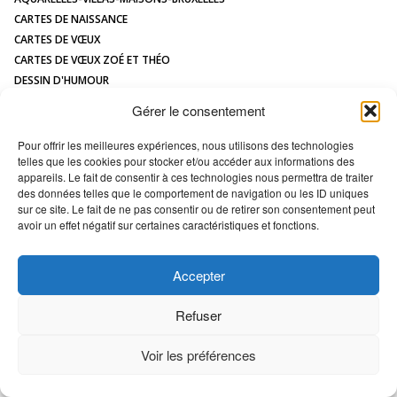
CONTACT
CARTES DE NAISSANCE
CARTES DE VŒUX
CARTES DE VŒUX ZOÉ ET THÉO
DESSIN D'HUMOUR
DESSIN DE MAISON À L'AQUARELLE
Gérer le consentement
HUMOUR
ILLUSTRATIONS JEUNESSE
Pour offrir les meilleures expériences, nous utilisons des technologies
telles que les cookies pour stocker et/ou accéder aux informations des
LOGOS
appareils. Le fait de consentir à ces technologies nous permettra de traiter
MAQUETTES / MODÈLES
des données telles que le comportement de navigation ou les ID uniques
PORTRAIT DE MAISON
sur ce site. Le fait de ne pas consentir ou de retirer son consentement peut
avoir un effet négatif sur certaines caractéristiques et fonctions.
All images Copyright Marc VAN ENIS -
Déclaration en matière de cookies
Accepter
Refuser
Voir les préférences