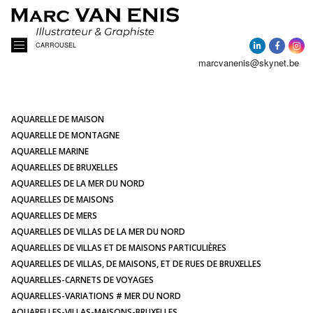
CARROUSEL
marcvanenis@skynet.be
ACCUEIL
A PROPOS
AQUARELLE DE MAISON
AQUARELLE DE MONTAGNE
AQUARELLE MARINE
ACTUALITÉ
AQUARELLES DE BRUXELLES
AQUARELLES DE LA MER DU NORD
AQUARELLES DE MAISONS
AQUARELLES
AQUARELLES DE MERS
AQUARELLES DE VILLAS DE LA MER DU NORD
PORTRAITS DE MAISONS
AQUARELLES DE VILLAS ET DE MAISONS PARTICULIÈRES
AQUARELLES DE VILLAS, DE MAISONS, ET DE RUES DE BRUXELLES
AQUARELLES-CARNETS DE VOYAGES
ILLUSTRATIONS
AQUARELLES-VARIATIONS # MER DU NORD
AQUARELLES-VILLAS-MAISONS-BRUXELLES