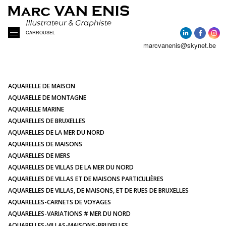
CARROUSEL
marcvanenis@skynet.be
ACCUEIL
A PROPOS
AQUARELLE DE MAISON
AQUARELLE DE MONTAGNE
AQUARELLE MARINE
ACTUALITÉ
AQUARELLES DE BRUXELLES
AQUARELLES DE LA MER DU NORD
AQUARELLES DE MAISONS
AQUARELLES
AQUARELLES DE MERS
AQUARELLES DE VILLAS DE LA MER DU NORD
PORTRAITS DE MAISONS
AQUARELLES DE VILLAS ET DE MAISONS PARTICULIÈRES
AQUARELLES DE VILLAS, DE MAISONS, ET DE RUES DE BRUXELLES
AQUARELLES-CARNETS DE VOYAGES
ILLUSTRATIONS
AQUARELLES-VARIATIONS # MER DU NORD
AQUARELLES-VILLAS-MAISONS-BRUXELLES