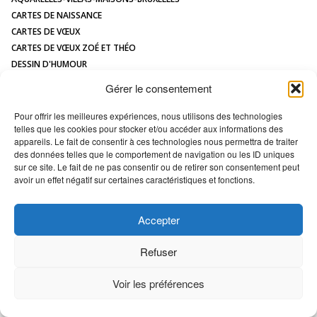
CONTACT
CARTES DE NAISSANCE
CARTES DE VŒUX
CARTES DE VŒUX ZOÉ ET THÉO
DESSIN D'HUMOUR
DESSIN DE MAISON À L'AQUARELLE
Gérer le consentement
HUMOUR
ILLUSTRATIONS JEUNESSE
Pour offrir les meilleures expériences, nous utilisons des technologies
telles que les cookies pour stocker et/ou accéder aux informations des
LOGOS
appareils. Le fait de consentir à ces technologies nous permettra de traiter
MAQUETTES / MODÈLES
des données telles que le comportement de navigation ou les ID uniques
PORTRAIT DE MAISON
sur ce site. Le fait de ne pas consentir ou de retirer son consentement peut
avoir un effet négatif sur certaines caractéristiques et fonctions.
All images Copyright Marc VAN ENIS -
Déclaration en matière de cookies
Accepter
Refuser
Voir les préférences