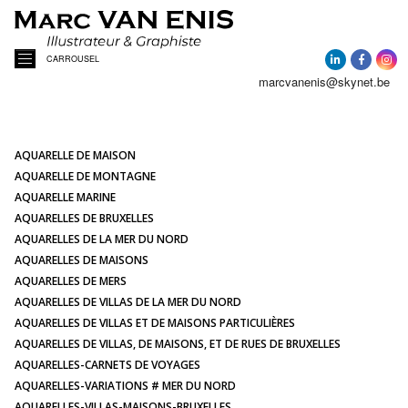
CARROUSEL
marcvanenis@skynet.be
ACCUEIL
A PROPOS
AQUARELLE DE MAISON
AQUARELLE DE MONTAGNE
AQUARELLE MARINE
ACTUALITÉ
AQUARELLES DE BRUXELLES
AQUARELLES DE LA MER DU NORD
AQUARELLES DE MAISONS
AQUARELLES
AQUARELLES DE MERS
AQUARELLES DE VILLAS DE LA MER DU NORD
PORTRAITS DE MAISONS
AQUARELLES DE VILLAS ET DE MAISONS PARTICULIÈRES
AQUARELLES DE VILLAS, DE MAISONS, ET DE RUES DE BRUXELLES
AQUARELLES-CARNETS DE VOYAGES
ILLUSTRATIONS
AQUARELLES-VARIATIONS # MER DU NORD
AQUARELLES-VILLAS-MAISONS-BRUXELLES