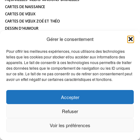
CONTACT
CARTES DE NAISSANCE
CARTES DE VŒUX
CARTES DE VŒUX ZOÉ ET THÉO
DESSIN D'HUMOUR
DESSIN DE MAISON À L'AQUARELLE
Gérer le consentement
HUMOUR
ILLUSTRATIONS JEUNESSE
Pour offrir les meilleures expériences, nous utilisons des technologies
telles que les cookies pour stocker et/ou accéder aux informations des
LOGOS
appareils. Le fait de consentir à ces technologies nous permettra de traiter
MAQUETTES / MODÈLES
des données telles que le comportement de navigation ou les ID uniques
PORTRAIT DE MAISON
sur ce site. Le fait de ne pas consentir ou de retirer son consentement peut
avoir un effet négatif sur certaines caractéristiques et fonctions.
All images Copyright Marc VAN ENIS -
Déclaration en matière de cookies
Accepter
Refuser
Voir les préférences