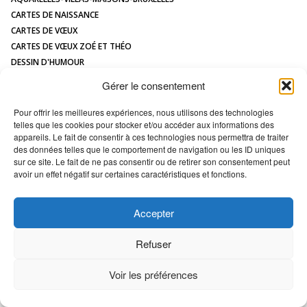
CONTACT
CARTES DE NAISSANCE
CARTES DE VŒUX
CARTES DE VŒUX ZOÉ ET THÉO
DESSIN D'HUMOUR
DESSIN DE MAISON À L'AQUARELLE
Gérer le consentement
HUMOUR
ILLUSTRATIONS JEUNESSE
Pour offrir les meilleures expériences, nous utilisons des technologies
telles que les cookies pour stocker et/ou accéder aux informations des
LOGOS
appareils. Le fait de consentir à ces technologies nous permettra de traiter
MAQUETTES / MODÈLES
des données telles que le comportement de navigation ou les ID uniques
PORTRAIT DE MAISON
sur ce site. Le fait de ne pas consentir ou de retirer son consentement peut
avoir un effet négatif sur certaines caractéristiques et fonctions.
All images Copyright Marc VAN ENIS -
Déclaration en matière de cookies
Accepter
Refuser
Voir les préférences