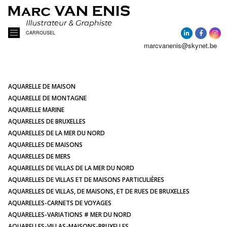
CARROUSEL
marcvanenis@skynet.be
ACCUEIL
A PROPOS
AQUARELLE DE MAISON
AQUARELLE DE MONTAGNE
AQUARELLE MARINE
ACTUALITÉ
AQUARELLES DE BRUXELLES
AQUARELLES DE LA MER DU NORD
AQUARELLES DE MAISONS
AQUARELLES
AQUARELLES DE MERS
AQUARELLES DE VILLAS DE LA MER DU NORD
PORTRAITS DE MAISONS
AQUARELLES DE VILLAS ET DE MAISONS PARTICULIÈRES
AQUARELLES DE VILLAS, DE MAISONS, ET DE RUES DE BRUXELLES
AQUARELLES-CARNETS DE VOYAGES
ILLUSTRATIONS
AQUARELLES-VARIATIONS # MER DU NORD
AQUARELLES-VILLAS-MAISONS-BRUXELLES