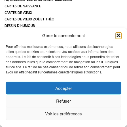
CONTACT
CARTES DE NAISSANCE
CARTES DE VŒUX
CARTES DE VŒUX ZOÉ ET THÉO
DESSIN D'HUMOUR
DESSIN DE MAISON À L'AQUARELLE
Gérer le consentement
HUMOUR
ILLUSTRATIONS JEUNESSE
Pour offrir les meilleures expériences, nous utilisons des technologies
telles que les cookies pour stocker et/ou accéder aux informations des
LOGOS
appareils. Le fait de consentir à ces technologies nous permettra de traiter
MAQUETTES / MODÈLES
des données telles que le comportement de navigation ou les ID uniques
PORTRAIT DE MAISON
sur ce site. Le fait de ne pas consentir ou de retirer son consentement peut
avoir un effet négatif sur certaines caractéristiques et fonctions.
All images Copyright Marc VAN ENIS -
Déclaration en matière de cookies
Accepter
Refuser
Voir les préférences