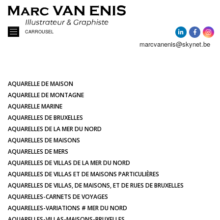
CARROUSEL
marcvanenis@skynet.be
ACCUEIL
A PROPOS
AQUARELLE DE MAISON
AQUARELLE DE MONTAGNE
AQUARELLE MARINE
ACTUALITÉ
AQUARELLES DE BRUXELLES
AQUARELLES DE LA MER DU NORD
AQUARELLES DE MAISONS
AQUARELLES
AQUARELLES DE MERS
AQUARELLES DE VILLAS DE LA MER DU NORD
PORTRAITS DE MAISONS
AQUARELLES DE VILLAS ET DE MAISONS PARTICULIÈRES
AQUARELLES DE VILLAS, DE MAISONS, ET DE RUES DE BRUXELLES
AQUARELLES-CARNETS DE VOYAGES
ILLUSTRATIONS
AQUARELLES-VARIATIONS # MER DU NORD
AQUARELLES-VILLAS-MAISONS-BRUXELLES