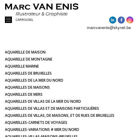
CARROUSEL
marcvanenis@skynet.be
ACCUEIL
A PROPOS
AQUARELLE DE MAISON
AQUARELLE DE MONTAGNE
AQUARELLE MARINE
ACTUALITÉ
AQUARELLES DE BRUXELLES
AQUARELLES DE LA MER DU NORD
AQUARELLES DE MAISONS
AQUARELLES
AQUARELLES DE MERS
AQUARELLES DE VILLAS DE LA MER DU NORD
PORTRAITS DE MAISONS
AQUARELLES DE VILLAS ET DE MAISONS PARTICULIÈRES
AQUARELLES DE VILLAS, DE MAISONS, ET DE RUES DE BRUXELLES
AQUARELLES-CARNETS DE VOYAGES
ILLUSTRATIONS
AQUARELLES-VARIATIONS # MER DU NORD
AQUARELLES-VILLAS-MAISONS-BRUXELLES