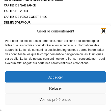
CONTACT
CARTES DE NAISSANCE
CARTES DE VŒUX
CARTES DE VŒUX ZOÉ ET THÉO
DESSIN D'HUMOUR
DESSIN DE MAISON À L'AQUARELLE
Gérer le consentement
HUMOUR
ILLUSTRATIONS JEUNESSE
Pour offrir les meilleures expériences, nous utilisons des technologies
telles que les cookies pour stocker et/ou accéder aux informations des
LOGOS
appareils. Le fait de consentir à ces technologies nous permettra de traiter
MAQUETTES / MODÈLES
des données telles que le comportement de navigation ou les ID uniques
PORTRAIT DE MAISON
sur ce site. Le fait de ne pas consentir ou de retirer son consentement peut
avoir un effet négatif sur certaines caractéristiques et fonctions.
All images Copyright Marc VAN ENIS -
Déclaration en matière de cookies
Accepter
Refuser
Voir les préférences